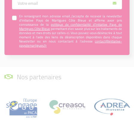
En renseignant mon adresse email, j’accepte de recevoir la newsletter
d'Initiative Pays de Martigues Côte Bleue et affirme avoir pris
connaissance de la
politique de confidentialité d’Initiative Pays de
Martigues Côte Bleue
permettant d’en savoir plus sur les traitements de
données et mes droits sur celles-ci. Vous pouvez-vous désinscrire à tout
moment à l’aide des liens de désinscription disponibles dans chaque
Newsletter ou en nous contactant à l’adresse
contact@initiative-
paysdemartigues.fr
Nos partenaires