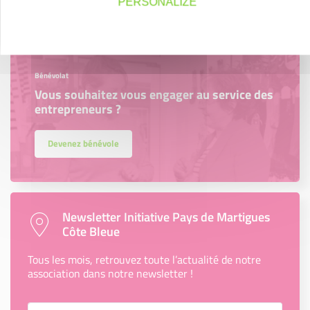
PERSONALIZE
Bénévolat
Vous souhaitez vous engager au service des
entrepreneurs ?
Devenez bénévole
Newsletter Initiative Pays de Martigues
Côte Bleue
Tous les mois, retrouvez toute l’actualité de notre
association dans notre newsletter !
Votre Email