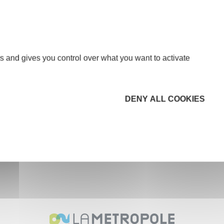
, la montagne et les animaux.
es entrepreneurs : « On a des capacités
r soi même. Tu peux croire que tu n'es pas capable
s and gives you control over what you want to activate
es"
DENY ALL COOKIES