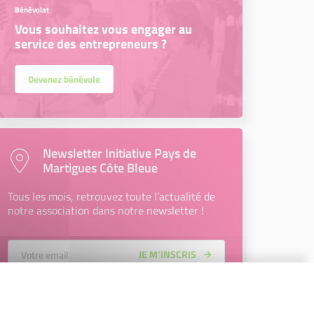
Bénévolat
Vous souhaitez vous engager au
service des entrepreneurs ?
Devenez bénévole
Newsletter Initiative Pays de
Martigues Côte Bleue
Tous les mois, retrouvez toute l’actualité de
notre association dans notre newsletter !
Votre Email
JE M’INSCRIS
En renseignant mon adresse email, j’accepte de recevoir la
newsletter d'Initiative Pays de Martigues Côte Bleue et
affirme avoir pris connaissance de la
politique de