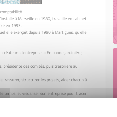
 comptabilité.
’installe à Marseille en 1980, travaille en cabinet
ble en 1993.
uel elle exerçait depuis 1990 à Martigues, qu’elle
es créateurs d’entreprise. « En bonne jardinière,
, présidente des comités, puis trésorière au
e, rassurer, structurer les projets, aider chacun à
 le temps, et visualiser son entreprise pour tracer
ienveillance, et son côté très accompagnant.
aient plus comme une partenaire que comme une