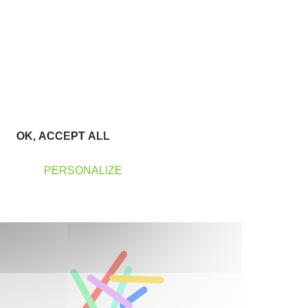
confidentialité d’Initiative Pays de Martigues Côte Bleue
permettant d’en savoir plus sur les traitements de données
et mes droits sur celles-ci. Vous pouvez-vous désinscrire à
tout moment à l’aide des liens de désinscription disponibles
dans chaque Newsletter ou en nous contactant à l’adresse
contact@initiative-paysdemartigues.fr
OK, ACCEPT ALL
PERSONALIZE