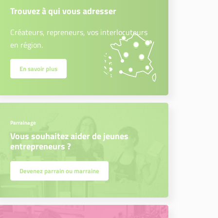
Trouvez à qui vous adresser
Créateurs, repreneurs, vos interlocuteurs
en région.
En savoir plus
Parrainage
Vous souhaitez aider de jeunes
entrepreneurs ?
Devenez parrain ou marraine