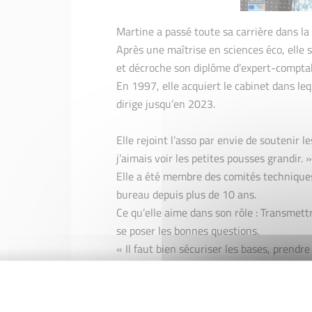
Martine a passé toute sa carrière dans la
Après une maîtrise en sciences éco, elle s
et décroche son diplôme d’expert-compta
En 1997, elle acquiert le cabinet dans leq
dirige jusqu’en 2023.
Elle rejoint l’asso par envie de soutenir l
j’aimais voir les petites pousses grandir. »
Elle a été membre des comités techniques
bureau depuis plus de 10 ans.
Ce qu’elle aime dans son rôle : Transmettr
se poser les bonnes questions.
« Il faut bien sécuriser les bases, prendre
un chemin. »
Martine est connue pour son écoute, sa b
Elle dit souvent : « Mes clients me voy