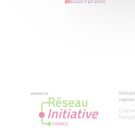
Initia
MEMBRE DE
repren
Créé en
françai