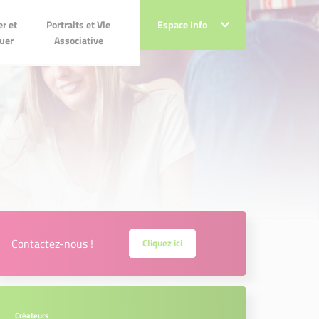
Portraits et Vie
r et
Portraits et Vie
Espace Info
Espace Info
Associative
uer
Associative
Contactez-nous !
Cliquez ici
Créateurs