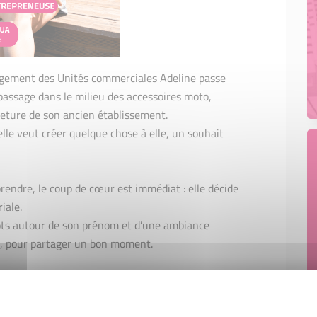
gement des Unités commerciales Adeline passe
 passage dans le milieu des accessoires moto,
meture de son ancien établissement.
elle veut créer quelque chose à elle, un souhait
rendre, le coup de cœur est immédiat : elle décide
iale.
mots autour de son prénom et d’une ambiance
s, pour partager un bon moment.
nes salées, salades, glaces artisanales et plats du
 (et aussi les jeudi et vendredi soirs !)