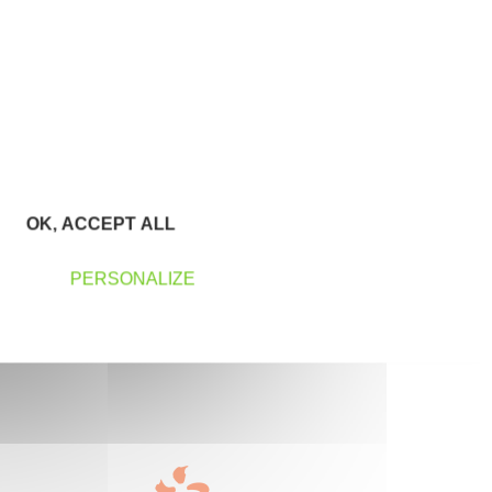
confidentialité d’Initiative Pays de Martigues Côte Bleue
permettant d’en savoir plus sur les traitements de données
et mes droits sur celles-ci. Vous pouvez-vous désinscrire à
tout moment à l’aide des liens de désinscription disponibles
dans chaque Newsletter ou en nous contactant à l’adresse
contact@initiative-paysdemartigues.fr
OK, ACCEPT ALL
PERSONALIZE