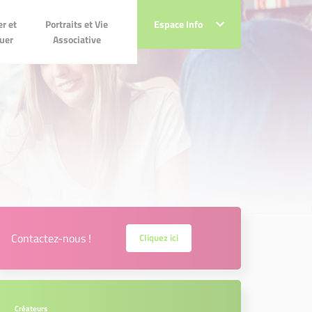
Portraits et Vie
r et
Portraits et Vie
Espace Info
Espace Info
Associative
uer
Associative
Contactez-nous !
Cliquez ici
Créateurs