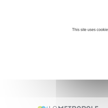
Ses passions ? La cuisine (la première !), 
Nous lui avons demandé le conseil qu'elle
« Se lancer, être bien accompagné, et ne 
This site uses cookie
Et un mot pour Initiative Pays de Martigu
« Sans Initiative, je n’aurais pas pu ouvri
Nos partenaires