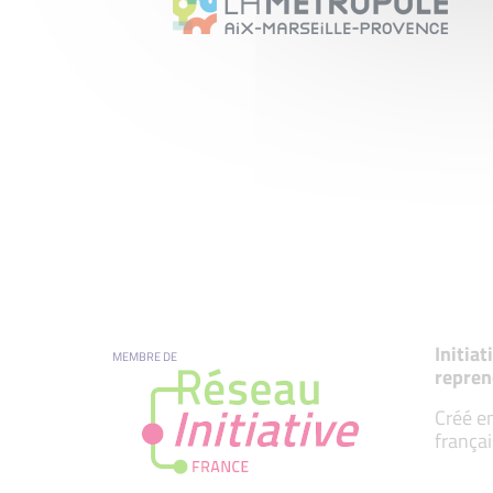
Initia
MEMBRE DE
repren
Créé en
françai