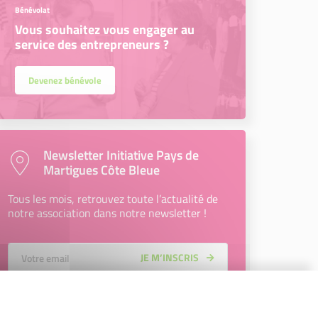
Bénévolat
Vous souhaitez vous engager au
service des entrepreneurs ?
Devenez bénévole
Newsletter Initiative Pays de
Martigues Côte Bleue
Tous les mois, retrouvez toute l’actualité de
notre association dans notre newsletter !
Votre Email
JE M’INSCRIS
En renseignant mon adresse email, j’accepte de recevoir la
newsletter d'Initiative Pays de Martigues Côte Bleue et
affirme avoir pris connaissance de la
politique de