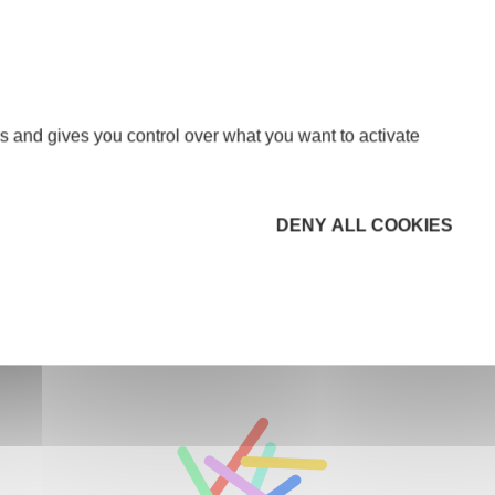
la moto-cross, et surtout ses enfants.
 adresserait aux futurs entrepreneurs :
pas hésiter. »
s and gives you control over what you want to activate
es Côte Bleue :
r. Merci beaucoup ! »
DENY ALL COOKIES