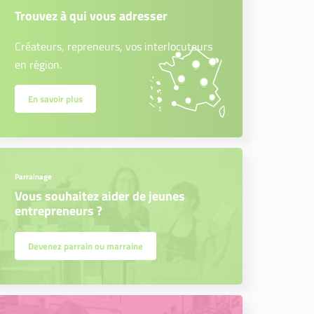
Trouvez à qui vous adresser
Créateurs, repreneurs, vos interlocuteurs
en région.
En savoir plus
Parrainage
Vous souhaitez aider de jeunes
entrepreneurs ?
Devenez parrain ou marraine