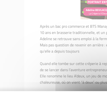
Après un bac pro commerce et BTS Mana
10 ans en brasserie traditionnelle, et un
Adeline se retrouve sans emploi à la fer
Mais pas question de revenir en arrière : 
qu'elle a depuis toujours
Quand elle tombe sur cette crêperie à rep
de se lancer dans l’aventure entrepreneur
Elle renomme le lieu A’deux, un jeu de 
chaleureuse, où on vient “à deux” ou plu
Au menu : crêpes sucrées, galettes breton
jour maison, à déguster du mardi au samedi