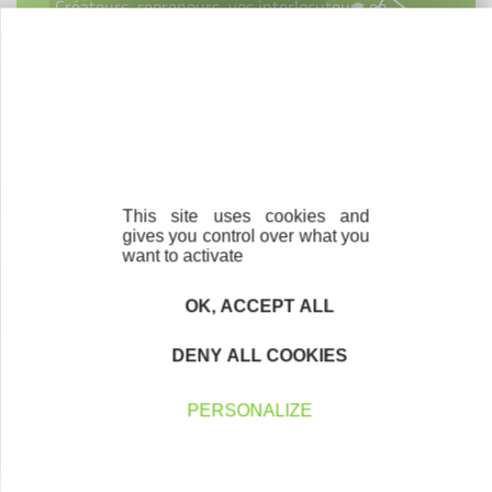
Créateurs, repreneurs, vos interlocuteurs en
région.
En savoir plus
Parrainage
This site uses cookies and
gives you control over what you
Vous souhaitez aider de jeunes
want to activate
entrepreneurs ?
OK, ACCEPT ALL
Devenez parrain ou marraine
DENY ALL COOKIES
PERSONALIZE
Bénévolat
Vous souhaitez vous engager au service des