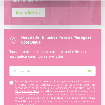
entrepreneurs ?
Devenez bénévole
Newsletter Initiative Pays de Martigues
Côte Bleue
Tous les mois, retrouvez toute l’actualité de notre
association dans notre newsletter !
Votre Email
En renseignant mon adresse email, j’accepte de recevoir la newsletter
d'Initiative Pays de Martigues Côte Bleue et affirme avoir pris
connaissance de la
politique de confidentialité d’Initiative Pays de
Martigues Côte Bleue
permettant d’en savoir plus sur les traitements de
données et mes droits sur celles-ci. Vous pouvez-vous désinscrire à tout
moment à l’aide des liens de désinscription disponibles dans chaque
Newsletter ou en nous contactant à l’adresse
contact@initiative-
paysdemartigues.fr