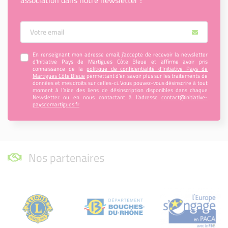
Votre Email
En renseignant mon adresse email, j’accepte de recevoir la newsletter
d'Initiative Pays de Martigues Côte Bleue et affirme avoir pris
connaissance de la
politique de confidentialité d’Initiative Pays de
Martigues Côte Bleue
permettant d’en savoir plus sur les traitements de
données et mes droits sur celles-ci. Vous pouvez-vous désinscrire à tout
moment à l’aide des liens de désinscription disponibles dans chaque
Newsletter ou en nous contactant à l’adresse
contact@initiative-
paysdemartigues.fr
Nos partenaires