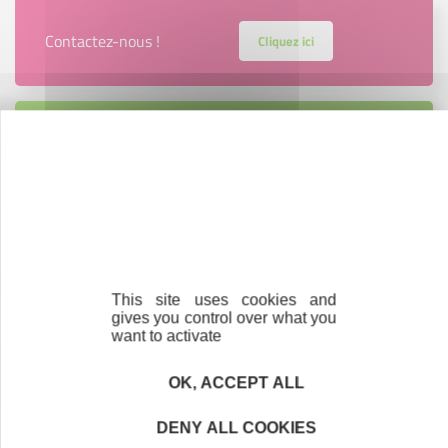
Contactez-nous !
Cliquez ici
Créateurs
Trouvez à qui vous adresser
Créateurs, repreneurs, vos interlocuteurs en
région.
En savoir plus
This site uses cookies and
gives you control over what you
want to activate
OK, ACCEPT ALL
Parrainage
Vous souhaitez aider de jeunes
DENY ALL COOKIES
entrepreneurs ?