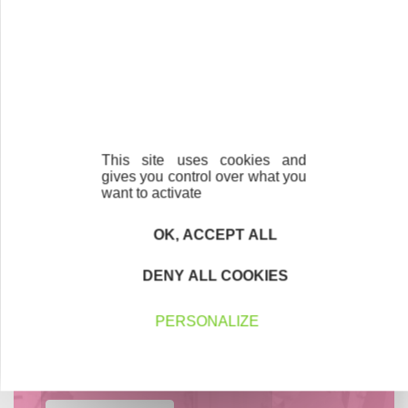
En savoir plus
Parrainage
Vous souhaitez aider de jeunes
This site uses cookies and
gives you control over what you
entrepreneurs ?
want to activate
Devenez parrain ou marraine
OK, ACCEPT ALL
DENY ALL COOKIES
PERSONALIZE
Bénévolat
Vous souhaitez vous engager au service des
entrepreneurs ?