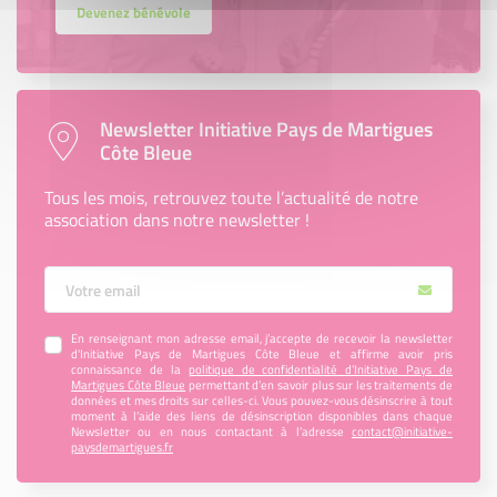
Devenez bénévole
Newsletter Initiative Pays de Martigues
Côte Bleue
Tous les mois, retrouvez toute l’actualité de notre
association dans notre newsletter !
Votre Email
En renseignant mon adresse email, j’accepte de recevoir la newsletter
d'Initiative Pays de Martigues Côte Bleue et affirme avoir pris
connaissance de la
politique de confidentialité d’Initiative Pays de
Martigues Côte Bleue
permettant d’en savoir plus sur les traitements de
données et mes droits sur celles-ci. Vous pouvez-vous désinscrire à tout
moment à l’aide des liens de désinscription disponibles dans chaque
Newsletter ou en nous contactant à l’adresse
contact@initiative-
paysdemartigues.fr